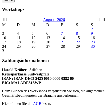
Workshops
August
2026
M
D
M
D
F
S
S
1
2
3
4
5
6
7
8
9
10
11
12
13
14
15
16
17
18
19
20
21
22
23
24
25
26
27
28
29
30
31
Zahlungsinformationen
Harald Kröher | Stileben
Kreissparkasse Südwestpfalz
IBAN: IBAN DE03 5425 0010 0000 0882 60
BIC: MALADE51SWP
Beim Buchen des Workshops verpflichten Sie sich, die allgemeinen
Geschäftsbedingungen der Branche anzuerkennen.
Hier können Sie die
AGB
lesen.