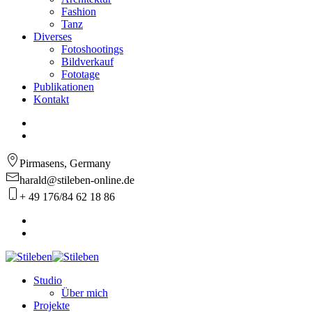
Fashion
Tanz
Diverses
Fotoshootings
Bildverkauf
Fototage
Publikationen
Kontakt
Pirmasens, Germany
harald@stileben-online.de
+ 49 176/84 62 18 86
Studio
Über mich
Projekte