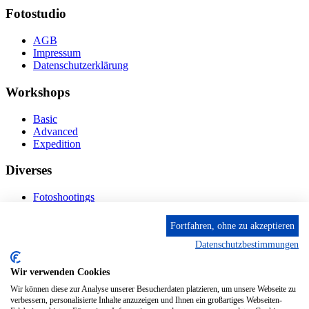
Fotostudio
AGB
Impressum
Datenschutzerklärung
Workshops
Basic
Advanced
Expedition
Diverses
Fotoshootings
Bilderverkauf
Fototage
Fortfahren, ohne zu akzeptieren
Datenschutzbestimmungen
Kontakt
Wir verwenden Cookies
Fröhnstr. 4-8, 66954 Pirmasens
Diese E-Mail-Adresse ist vor Spambots geschützt! Zur
Wir können diese zur Analyse unserer Besucherdaten platzieren, um unsere Webseite zu
Anzeige muss JavaScript eingeschaltet sein.
verbessern, personalisierte Inhalte anzuzeigen und Ihnen ein großartiges Webseiten-