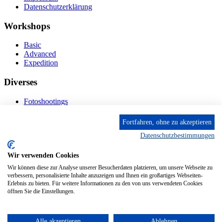
Datenschutzerklärung
Workshops
Basic
Advanced
Expedition
Diverses
Fotoshootings
Bilderverkauf
Fototage
Fortfahren, ohne zu akzeptieren
Datenschutzbestimmungen
Kontakt
Wir verwenden Cookies
Fröhnstr. 4-8, 66954 Pirmasens
Diese E-Mail-Adresse ist vor Spambots geschützt! Zur
Wir können diese zur Analyse unserer Besucherdaten platzieren, um unsere Webseite zu
Anzeige muss JavaScript eingeschaltet sein.
verbessern, personalisierte Inhalte anzuzeigen und Ihnen ein großartiges Webseiten-
Erlebnis zu bieten. Für weitere Informationen zu den von uns verwendeten Cookies
Mobil: + 49 (0) 176/84 62 18 86
öffnen Sie die Einstellungen.
Alle akzeptieren
Ablehnen