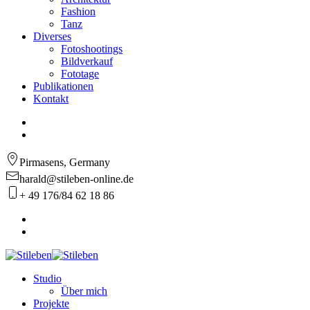
Fashion
Tanz
Diverses
Fotoshootings
Bildverkauf
Fototage
Publikationen
Kontakt
Pirmasens, Germany
harald@stileben-online.de
+ 49 176/84 62 18 86
Studio
Über mich
Projekte