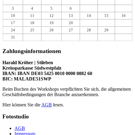
1
2
3
4
5
6
7
8
9
10
11
12
13
14
15
16
17
18
19
20
21
22
23
24
25
26
27
28
29
30
31
Zahlungsinformationen
Harald Kröher | Stileben
Kreissparkasse Südwestpfalz
IBAN: IBAN DE03 5425 0010 0000 0882 60
BIC: MALADE51SWP
Beim Buchen des Workshops verpflichten Sie sich, die allgemeinen
Geschäftsbedingungen der Branche anzuerkennen.
Hier können Sie die
AGB
lesen.
Fotostudio
AGB
Impressum