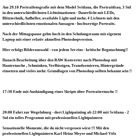
Am 29.10 Portraifotografie mit dem Model Svitlana, die Portraitfrau, 3 Std
in den unterschiedlichsten Lichtsituationen - Dauerlicht mit LEDs,
Blitztechnik, Aufheller, available Light und mehr, 4 Lichtsets mit den
unterschiedlichsten emotionalen Aussagen - hochwertige Portraits.
Nach der Mittagspause gehts hoch in den Schulungsraum mit eigenem
Laptop mit einer relativ aktuellen Photoshopversion.
Hier erfolgt Bilderauswahl - von jedem Set eins - kritische Begutachtung!!
Danach Bearbeitung über den RAW Konverter nach Photoshop mit
Hautretusche , Schminken, Verflüssigen, Transformieren, Hintergründe
einsetzen und vieles mehr. Grundlagen von Photoshop sollten bekannt sein !!
17:30 Ende mit Aushändigung eines Skripts über Portraitretusche !!
20:00 Fahrt zur Wegelnburg - dort Lightpainting ab 22:00 mit Svitlana - 2
Std ein tolles Programm mit professionellen Lightpaintern
Sensationelle Momente, die du nicht vergessen wirst !!! Mit den
professionellen Lightpaintern Karl Heinz Meyer und Michael Völz