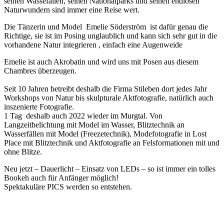
seinen Wassefällen, seinen Nationalparks und seinen endlosen
Naturwundern sind immer eine Reise wert.
Die Tänzerin und Model Emelie Söderström ist dafür genau die
Richtige, sie ist im Posing unglaublich und kann sich sehr gut in die
vorhandene Natur integrieren , einfach eine Augenweide
Emelie ist auch Akrobatin und wird uns mit Posen aus diesem
Chambres überzeugen.
Seit 10 Jahren betreibt deshalb die Firma Stileben dort jedes Jahr
Workshops von Natur bis skulpturale Aktfotografie, natürlich auch
inszenierte Fotografie.
1 Tag deshalb auch 2022 wieder im Murgtal. Von
Langzeitbelichtung mit Model im Wasser, Blitztechnik an
Wasserfällen mit Model (Freezetechnik), Modefotografie in Lost
Place mit Blitztechnik und Aktfotografie an Felsformationen mit und
ohne Blitze.
Neu jetzt – Dauerlicht – Einsatz von LEDs – so ist immer ein tolles
Bookeh auch für Anfänger möglich!
Spektakuläre PICS werden so entstehen.