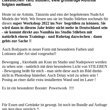
classischen Tanz studiert, viele großartige Auftritte
folgten weltweit.
Heute ist sie Artistin, Tänzerin und eins der begehrtesten NudeArt
Models der Welt. Wir freuen uns sie im Studio Stileben nochmals für
diesen
super Workshop 2022 im Nov begrüßen zu können. Sie
wird dann in diesem Jahr leider nicht mehr in Deutschland sein
- sie kommt direkt aus Namibia ins Studio Stileben mit
natürlich einem Trainings - und Ruhetag dazwischen - dann
gehts zur Sache !!
Auch Bodyparts in neuer Form mit besonderen Farben und
Lotionen aller Art sind vorgesehn!!
Bewegung , Akrobatik am Kran im Studio und Nudepower werden
zu sehen sein - natürlich mit dem besonderen Licht von STILEBEN
- Bewegung heißt für mich - man sieht diese auch im Bild direkt-
nicht in Photoshop hinterher. Auch Delay wird zu sehen sein !
Posing an einer dafür extra installierten Wand und im Laser !
Es ist ein besonderer Booster Powerwork !!!!
Für Essen und Getränke ist gesorgt. Ist noch im Bundle auf Anfrage
mit dem 6ten möglich !!