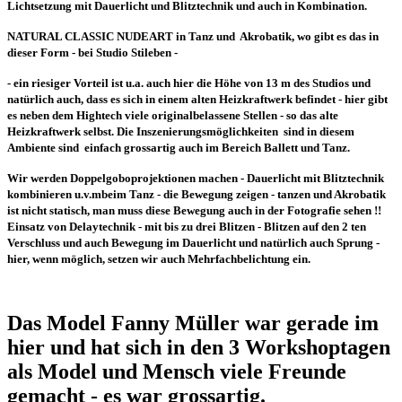
Lichtsetzung mit Dauerlicht und Blitztechnik und auch in Kombination.
NATURAL CLASSIC NUDEART in Tanz und Akrobatik, wo gibt es das in
dieser Form - bei Studio Stileben -
- ein riesiger Vorteil ist u.a. auch hier die Höhe von 13 m des Studios und
natürlich auch, dass es sich in einem alten Heizkraftwerk befindet - hier gibt
es neben dem Hightech viele originalbelassene Stellen - so das alte
Heizkraftwerk selbst. Die Inszenierungsmöglichkeiten sind in diesem
Ambiente sind einfach grossartig auch im Bereich Ballett und Tanz.
Wir werden Doppelgoboprojektionen machen - Dauerlicht mit Blitztechnik
kombinieren u.v.mbeim Tanz - die Bewegung zeigen - tanzen und Akrobatik
ist nicht statisch, man muss diese Bewegung auch in der Fotografie sehen !!
Einsatz von Delaytechnik - mit bis zu drei Blitzen - Blitzen auf den 2 ten
Verschluss und auch Bewegung im Dauerlicht und natürlich auch Sprung -
hier, wenn möglich, setzen wir auch Mehrfachbelichtung ein.
Das Model Fanny Müller war gerade im
hier und hat sich in den 3 Workshoptagen
als Model und Mensch viele Freunde
gemacht - es war grossartig.