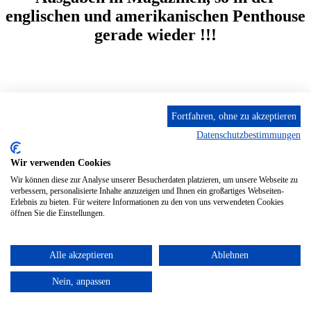
englischen und amerikanischen Penthouse
gerade wieder !!!
Anmelden
Fortfahren, ohne zu akzeptieren
Details
Datenschutzbestimmungen
21
Nov.
Wir verwenden Cookies
2026
Wir können diese zur Analyse unserer Besucherdaten platzieren, um unsere Webseite zu
verbessern, personalisierte Inhalte anzuzeigen und Ihnen ein großartiges Webseiten-
Model OLGMARIA VEIDE international
Erlebnis zu bieten. Für weitere Informationen zu den von uns verwendeten Cookies
öffnen Sie die Einstellungen.
bekannt aus vielen großen Workshops
und der Penthouse - 3 Tage im Feb. 26
waren mehr als überzeugend - Akt -
Alle akzeptieren
Ablehnen
FASHION - Portrait - Erotikart -
Nein, anpassen
einzigartig gut und in allen Belangen