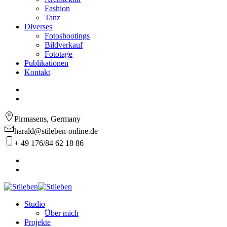
Fashion
Tanz
Diverses
Fotoshootings
Bildverkauf
Fototage
Publikationen
Kontakt
Pirmasens, Germany
harald@stileben-online.de
+ 49 176/84 62 18 86
Studio
Über mich
Projekte