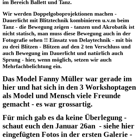
im Bereich Ballett und Tanz.
Wir werden Doppelgoboprojektionen machen -
Dauerlicht mit Blitztechnik kombinieren u.v.m beim
Tanz - die Bewegung zeigen - tanzen und Akrobatik ist
nicht statisch, man muss diese Bewegung auch in der
Fotografie sehen !! Einsatz von Delaytechnik - mit bis
zu drei Blitzen - Blitzen auf den 2 ten Verschluss und
auch Bewegung im Dauerlicht und natürlich auch
Sprung - hier, wenn möglich, setzen wir auch
Mehrfachbelichtung ein.
Das Model Fanny Müller war gerade im
hier und hat sich in den 3 Workshoptagen
als Model und Mensch viele Freunde
gemacht - es war grossartig.
Für mich gab es da keine Überlegung -
schaut euch den Januar 26an - siehe hier
eingefügten Fotos in der ersten Galerie -