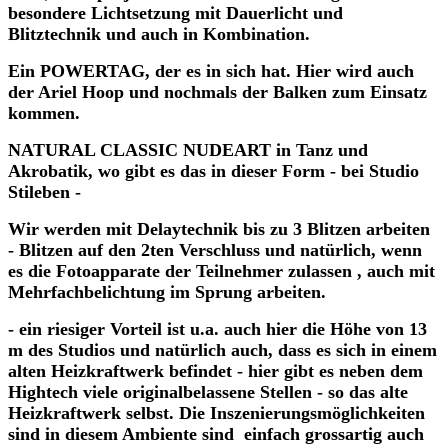
besondere Lichtsetzung mit Dauerlicht und
Blitztechnik und auch in Kombination.
Ein POWERTAG, der es in sich hat. Hier wird auch
der Ariel Hoop und nochmals der Balken zum Einsatz
kommen.
NATURAL CLASSIC NUDEART in Tanz und
Akrobatik, wo gibt es das in dieser Form - bei Studio
Stileben -
Wir werden mit Delaytechnik bis zu 3 Blitzen arbeiten
- Blitzen auf den 2ten Verschluss und natürlich, wenn
es die Fotoapparate der Teilnehmer zulassen , auch mit
Mehrfachbelichtung im Sprung arbeiten.
- ein riesiger Vorteil ist u.a. auch hier die Höhe von 13
m des Studios und natürlich auch, dass es sich in einem
alten Heizkraftwerk befindet - hier gibt es neben dem
Hightech viele originalbelassene Stellen - so das alte
Heizkraftwerk selbst. Die Inszenierungsmöglichkeiten
sind in diesem Ambiente sind einfach grossartig auch