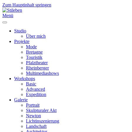
Zum Hauptinhalt springen
Menü
Studio
Über mich
Projekte
Mode
Bretagne
Touristik
Pfalztheater
Rheinberger
Multimediashows
Workshops
Basic
Advanced
Expedition
Galerie
Portrait
Skulpturaler Akt
Newton
Lichtinszenierung
Landschaft
Architektur