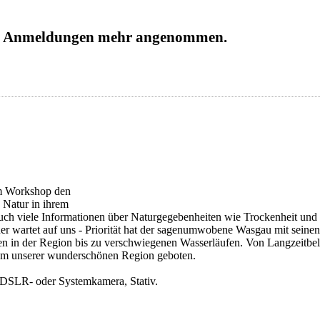
ine Anmeldungen mehr angenommen.
Der Workshop kann nur über die V
m Workshop den
 Natur in ihrem
auch viele Informationen über Naturgegebenheiten wie Trockenheit und 
er wartet auf uns - Priorität hat der sagenumwobene Wasgau mit seinen
n in der Region bis zu verschwiegenen Wasserläufen. Von Langzeitbel
rum unserer wunderschönen Region geboten.
 DSLR- oder Systemkamera, Stativ.