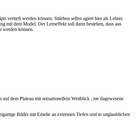
vertieft werden können. Stileben selbst agiert hier als Lehrer.
g mit dem Model. Der Lerneffekt soll darin bestehen, dass aus
ht werden können.
330 Euro Powerworkshop nur 4 Teilnehmer
5 m auf dem Plateau mit sensationellem Weitblick , nie dagewesene
zigartige Bilder mit Emelie an extremen Tiefen und in unglaublichen