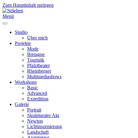
Zum Hauptinhalt springen
Menü
Studio
Über mich
Projekte
Mode
Bretagne
Touristik
Pfalztheater
Rheinberger
Multimediashows
Workshops
Basic
Advanced
Expedition
Galerie
Portrait
Skulpturaler Akt
Newton
Lichtinszenierung
Landschaft
Architektur