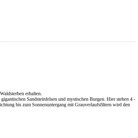
HS Saarbrücken gebucht werden, anbei den Link
Waldsterben erhalten.
 gigantischen Sandsteinfelsen und mystischen Burgen. Hier stehen 4 -
ichtung bis zum Sonnenuntergang mit Grauverlaufsfiltern wird den