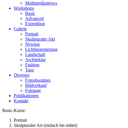
Multimediashows
Workshops
Basic
Advanced
Expedition
Galerie
Portrait
Skulpturaler Akt
Newton
Lichtinszenierung
Landschaft
Architektur
Fashion
Tanz
Diverses
Fotoshootings
Bildverkauf
Fototage
Publikationen
Kontakt
Basic-Kurse:
Portrait
Skulpturaler Art (einfach bis mittel)