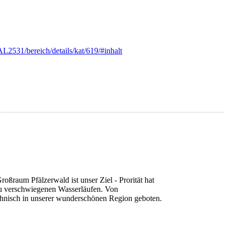
2531/bereich/details/kat/619/#inhalt
149, 00 Euro
ßraum Pfälzerwald ist unser Ziel - Prorität hat
zu verschwiegenen Wasserläufen. Von
echnisch in unserer wunderschönen Region geboten.