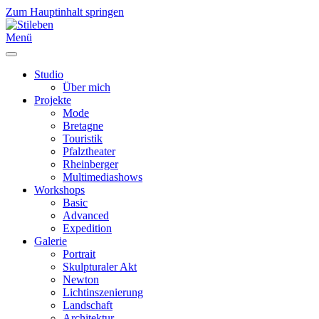
Zum Hauptinhalt springen
Menü
Studio
Über mich
Projekte
Mode
Bretagne
Touristik
Pfalztheater
Rheinberger
Multimediashows
Workshops
Basic
Advanced
Expedition
Galerie
Portrait
Skulpturaler Akt
Newton
Lichtinszenierung
Landschaft
Architektur