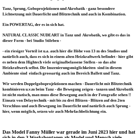
Tanz, Sprung, Goboprojektionen und Akrobatik - ganz besondere
Lichtsetzung mit Dauerlicht und Blitztechnik und auch in Kombination.
Ein POWERTAG, der es in sich hat.
NATURAL CLASSIC NUDEART in Tanz und Akrobatik, wo gibt es das in
dieser Form - bei Studio Stileben -
- ein riesiger Vorteil ist u.a. auch hier die Höhe von 13 m des Studios und
natürlich auch, dass es sich in einem alten Heizkraftwerk befindet - hier gibt
es neben dem Hightech viele originalbelassene Stellen - so das alte
Heizkraftwerk selbst. Die Inszenierungsmöglichkeiten sind in diesem
Ambiente sind einfach grossartig auch im Bereich Ballett und Tanz.
Wir werden Doppelgoboprojektionen machen - Dauerlicht mit Blitztechnik
kombinieren u.v.m beim Tanz - die Bewegung zeigen - tanzen und Akrobatik
ist nicht statisch, man muss diese Bewegung auch in der Fotografie sehen !!
Einsatz von Delaytechnik - mit bis zu drei Blitzen - Blitzen auf den 2ten
Verschluss und auch Bewegung im Dauerlicht und natürlich auch Sprung -
hier, wenn möglich, setzen wir auch Mehrfachbelichtung ein.
Das Model Fanny Müller war gerade im Juni 2023 hier und hat
sich in den 3 Workshoptagen als Model und Mensch viele