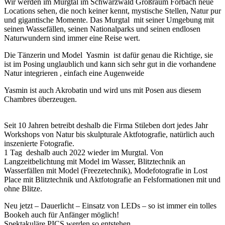
Wir werden im Murgtal im Schwarzwald Großraum Forbach neue
Locations sehen, die noch keiner kennt, mystische Stellen, Natur pur
und gigantische Momente. Das Murgtal mit seiner Umgebung mit
seinen Wassefällen, seinen Nationalparks und seinen endlosen
Naturwundern sind immer eine Reise wert.
Die Tänzerin und Model Yasmin ist dafür genau die Richtige, sie
ist im Posing unglaublich und kann sich sehr gut in die vorhandene
Natur integrieren , einfach eine Augenweide
Yasmin ist auch Akrobatin und wird uns mit Posen aus diesem
Chambres überzeugen.
Seit 10 Jahren betreibt deshalb die Firma Stileben dort jedes Jahr
Workshops von Natur bis skulpturale Aktfotografie, natürlich auch
inszenierte Fotografie.
1 Tag deshalb auch 2022 wieder im Murgtal. Von
Langzeitbelichtung mit Model im Wasser, Blitztechnik an
Wasserfällen mit Model (Freezetechnik), Modefotografie in Lost
Place mit Blitztechnik und Aktfotografie an Felsformationen mit und
ohne Blitze.
Neu jetzt – Dauerlicht – Einsatz von LEDs – so ist immer ein tolles
Bookeh auch für Anfänger möglich!
Spektakuläre PICS werden so entstehen.