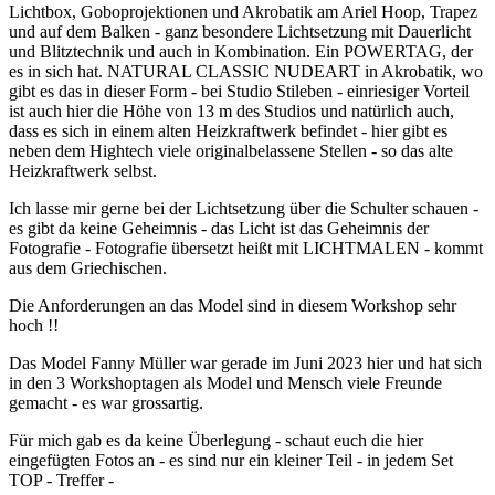
Lichtbox, Goboprojektionen und Akrobatik am Ariel Hoop, Trapez
und auf dem Balken - ganz besondere Lichtsetzung mit Dauerlicht
und Blitztechnik und auch in Kombination. Ein POWERTAG, der
es in sich hat. NATURAL CLASSIC NUDEART in Akrobatik, wo
gibt es das in dieser Form - bei Studio Stileben - einriesiger Vorteil
ist auch hier die Höhe von 13 m des Studios und natürlich auch,
dass es sich in einem alten Heizkraftwerk befindet - hier gibt es
neben dem Hightech viele originalbelassene Stellen - so das alte
Heizkraftwerk selbst.
Ich lasse mir gerne bei der Lichtsetzung über die Schulter schauen -
es gibt da keine Geheimnis - das Licht ist das Geheimnis der
Fotografie - Fotografie übersetzt heißt mit LICHTMALEN - kommt
aus dem Griechischen.
Die Anforderungen an das Model sind in diesem Workshop sehr
hoch !!
Das Model Fanny Müller war gerade im Juni 2023 hier und hat sich
in den 3 Workshoptagen als Model und Mensch viele Freunde
gemacht - es war grossartig.
Für mich gab es da keine Überlegung - schaut euch die hier
eingefügten Fotos an - es sind nur ein kleiner Teil - in jedem Set
TOP - Treffer -