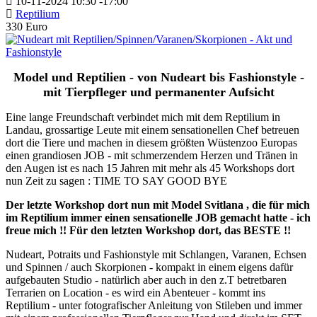
10-11-2024
10:30
-
17:00
Reptilium
330 Euro
Model und Reptilien - von Nudeart bis Fashionstyle -
mit Tierpfleger und permanenter Aufsicht
Eine lange Freundschaft verbindet mich mit dem Reptilium in
Landau, grossartige Leute mit einem sensationellen Chef betreuen
dort die Tiere und machen in diesem größten Wüstenzoo Europas
einen grandiosen JOB - mit schmerzendem Herzen und Tränen in
den Augen ist es nach 15 Jahren mit mehr als 45 Workshops dort
nun Zeit zu sagen : TIME TO SAY GOOD BYE
Der letzte Workshop dort nun mit Model Svitlana , die für mich
im Reptilium immer einen sensationelle JOB gemacht hatte - ich
freue mich !! Für den letzten Workshop dort, das BESTE !!
Nudeart, Potraits und Fashionstyle mit Schlangen, Varanen, Echsen
und Spinnen / auch Skorpionen - kompakt in einem eigens dafür
aufgebauten Studio - natürlich aber auch in den z.T betretbaren
Terrarien on Location - es wird ein Abenteuer - kommt ins
Reptilium - unter fotografischer Anleitung von Stileben und immer