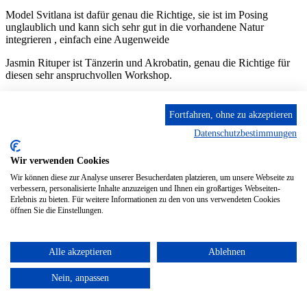
Model Svitlana ist dafür genau die Richtige, sie ist im Posing
unglaublich und kann sich sehr gut in die vorhandene Natur
integrieren , einfach eine Augenweide
Jasmin Rituper ist Tänzerin und Akrobatin, genau die Richtige für
diesen sehr anspruchvollen Workshop.
Seit 10 Jahren betreibt deshalb die Firma Stileben dort jedes Jahr
Workshops von Natur bis skulpturale Aktfotografie, natürlich auch
Fortfahren, ohne zu akzeptieren
inszenierte Fotografie.
Datenschutzbestimmungen
1 Tag deshalb auch 2023 wieder im Murgtal. Von
Langzeitbelichtung mit Model im Wasser, Blitztechnik an
Wir verwenden Cookies
Wasserfällen mit Model (Freezetechnik), Modefotografie in Lost
Place mit Blitztechnik und Aktfotografie an Felsformationen mit und
Wir können diese zur Analyse unserer Besucherdaten platzieren, um unsere Webseite zu
ohne Blitze.
verbessern, personalisierte Inhalte anzuzeigen und Ihnen ein großartiges Webseiten-
Erlebnis zu bieten. Für weitere Informationen zu den von uns verwendeten Cookies
Neu jetzt – Dauerlicht – Einsatz von LEDs – so ist immer ein tolles
öffnen Sie die Einstellungen.
Bookeh auch für Anfänger möglich!
Spektakuläre PICS werden so entstehen.
Alle akzeptieren
Ablehnen
Dauerlicht, Hss Technik, available Light,
Sunbouncing, normale Blitztechnik, Delaytechnik
Nein, anpassen
mit Bewegung , Dauerlicht - ALLES was Fotografie
zum Besonderen macht, das gibts bei Stileben