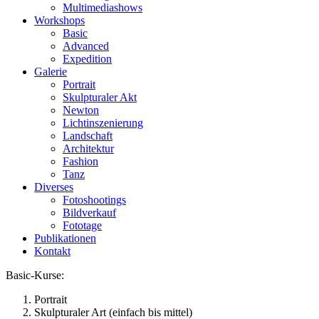
Multimediashows
Workshops
Basic
Advanced
Expedition
Galerie
Portrait
Skulpturaler Akt
Newton
Lichtinszenierung
Landschaft
Architektur
Fashion
Tanz
Diverses
Fotoshootings
Bildverkauf
Fototage
Publikationen
Kontakt
Basic-Kurse:
Portrait
Skulpturaler Art (einfach bis mittel)