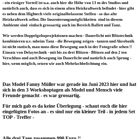
- ein riesiger Vorteil ist u.a. auch hier die Höhe von 13 m des Studios und
natürlich auch, dass es sich in einem alten Heizkraftwerk befindet - hier gibt
es neben dem Hightech viele originalbelassene Stellen - so das alte
Heizkraftwerk selbst. Die Inszenierungsmöglichkeiten sind in diesem
Ambiente sind einfach grossartig auch im Bereich Ballett und Tanz.
Wir werden Doppelgoboprojektionen machen - Dauerlicht mit Blitztechnik
kombinieren u.v. mbeim Tanz - die Bewegung zeigen - tanzen und Akrobatik
ist nicht statisch, man muss diese Bewegung auch in der Fotografie sehen !!
Einsatz von Delaytechnik - mit bis zu drei Blitzen - Blitzen auf den 2 ten
Verschluss und auch Bewegung im Dauerlicht und natürlich auch Sprung -
hier, wenn möglich, setzen wir auch Mehrfachbelichtung ein.
Das Model Fanny Müller war gerade im Juni 2023 hier und hat
sich in den 3 Workshoptagen als Model und Mensch viele
Freunde gemacht - es war grossartig.
Für mich gab es da keine Überlegung - schaut euch die hier
eingefügten Fotos an - es sind nur ein kleiner Teil - in jedem Set
TOP - Treffer -
Alle drei Tage zusammen 990 Euro !!